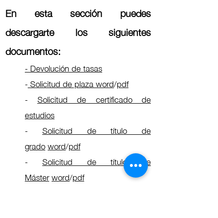
En esta sección puedes
descargarte los siguientes
documentos:
- Devolución de tasas
-
Solicitud de plaza
word
/
pdf
-
Solicitud de certificado de
estudios
-
Solicitud de título de
grado
word
/
pdf
-
Solicitud de título de
Máster
word
/
pdf
-
Tasas a pagar por expedición de
los Títulos (grado y máster)