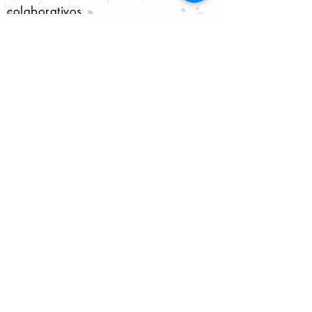
colaborativos.
- Desarrollar el acceso a las
herramientas tecnológicas más
avanzadas que permitan acceder a
bases de datos internacionales y
bibliotecas virtuales.
- Reconocer las titulaciones de Grado
de las instituciones socias para el
acceso a enseñanzas del 2º ciclo y
3º ciclo, cuando el marco legal lo
permita.
3.
Desarrollo del emprendimiento:
- Fomentar la adquisición de
capacidades para el
emprendimiento
- Promover la realización de